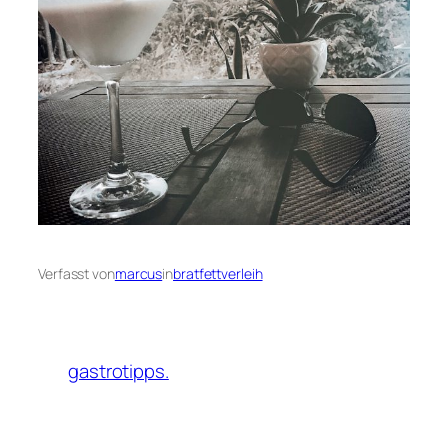
Verfasst von
marcus
in
bratfettverleih
gastrotipps.