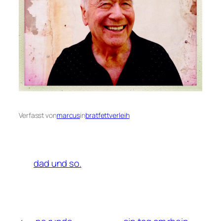
Verfasst von
marcus
in
bratfettverleih
dad und so.