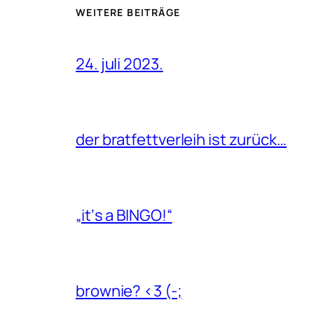
WEITERE BEITRÄGE
24. juli 2023.
der bratfettverleih ist zurück…
„it‘s a BINGO!“
brownie? <3 (-;