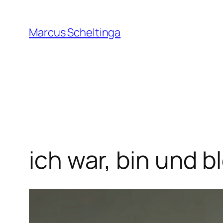
Zum
Inhalt
Marcus Scheltinga
springen
ich war, bin und b