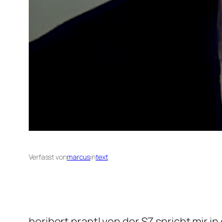
Verfasst von
marcus
in
text
heribert prantl von der SZ spricht mir i