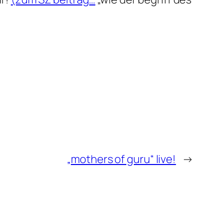
„mothers of guru“ live!
→