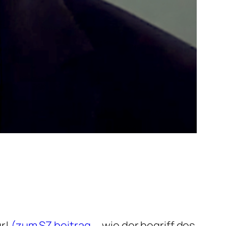
ür!
(zum SZ beitrag…
„wie der begriff des