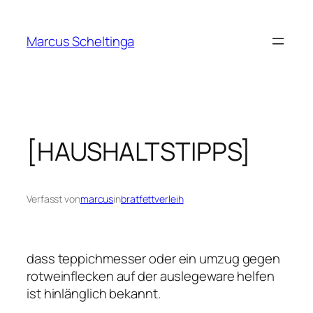
Zum
Inhalt
Marcus Scheltinga
springen
[HAUSHALTSTIPPS]
Verfasst von
marcus
in
bratfettverleih
dass teppichmesser oder ein umzug gegen
rotweinflecken auf der auslegeware helfen
ist hinlänglich bekannt.