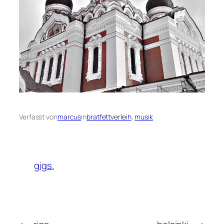
Verfasst von
marcus
in
bratfettverleih
, 
musik
gigs.