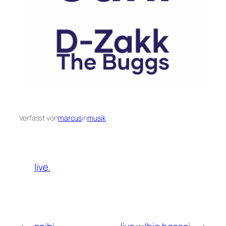
Verfasst von
marcus
in
musik
live.