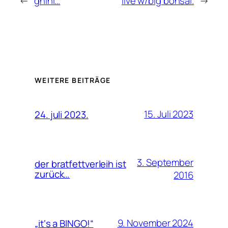
←
gnihi…
live w/big bonsai.
→
WEITERE BEITRÄGE
15. Juli 2023
24. juli 2023.
3. September
der bratfettverleih ist
zurück…
2016
9. November 2024
„it‘s a BINGO!“