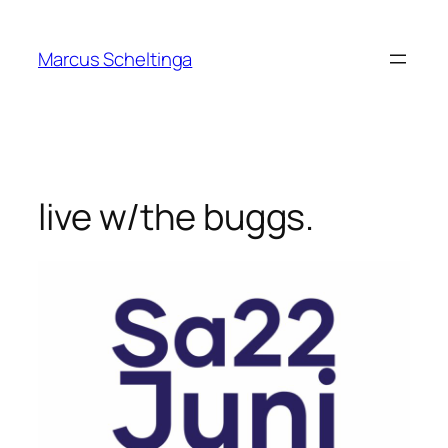
Zum
Inhalt
Marcus Scheltinga
springen
live w/the buggs.