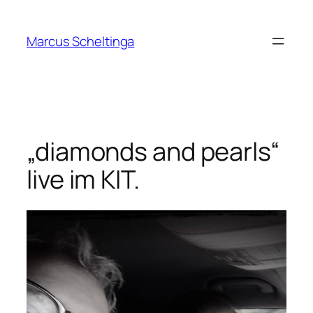
Zum
Inhalt
Marcus Scheltinga
springen
„diamonds and pearls“
live im KIT.