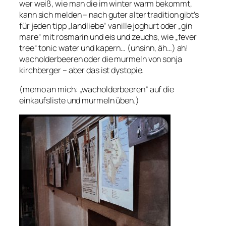
wer weiß, wie man die im winter warm bekommt,
kann sich melden – nach guter alter tradition gibt’s
für jeden tipp „landliebe“ vanille joghurt oder „gin
mare“ mit rosmarin und eis und zeuchs, wie „fever
tree“ tonic water und kapern… (unsinn, äh…) ah!
wacholderbeeren oder die murmeln von sonja
kirchberger – aber das ist dystopie.
(memo an mich: „wacholderbeeren“ auf die
einkaufsliste und murmeln üben.)