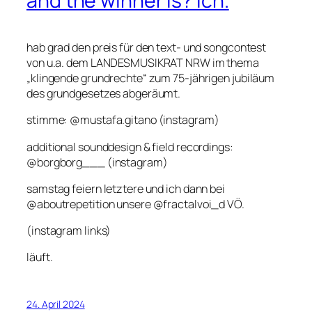
and the winner is? ich.
hab grad den preis für den text- und songcontest
von u.a. dem LANDESMUSIKRAT NRW im thema
„klingende grundrechte“ zum 75-jährigen jubiläum
des grundgesetzes abgeräumt.
stimme: @mustafa.gitano (instagram)
additional sounddesign & field recordings:
@borgborg___ (instagram)
samstag feiern letztere und ich dann bei
@aboutrepetition unsere @fractalvoi_d VÖ.
(instagram links)
läuft.
24. April 2024