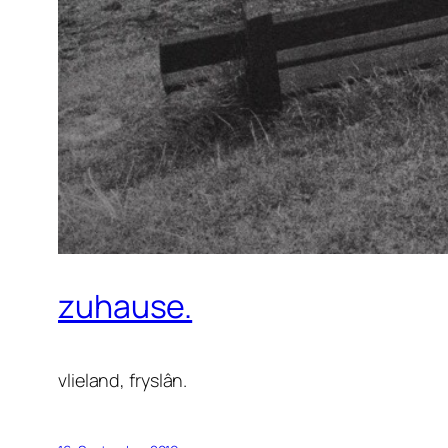
zuhause.
vlieland, fryslân.